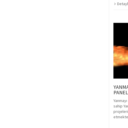
Detayl
YANMA
PANEL
Yanmayı G
sahip Yan
projeleri
etmekte