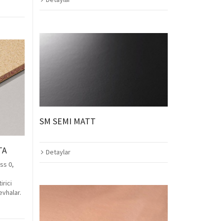
SM SEMI MATT
TA
Detaylar
ss 0,
rici
evhalar.