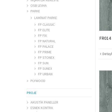
İNŞAATLIK KERESTE
OSB LEVHA
PARKE
LAMİNAT PARKE
FP CLASSIC
FP ELITE
FP FIX
FR014
FP NATURAL
FP PALACE
FP PRIME
Detayl
FP STONEX
FP SUN
FP SUNEX
FP URBAN
PLYWOOD
PROJE
AKUSTİK PANELLER
ESNEK KONTRA