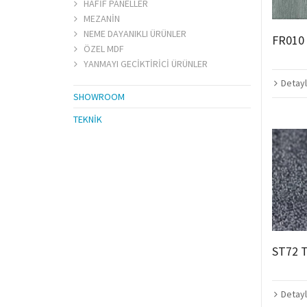
HAFİF PANELLER
MEZANİN
NEME DAYANIKLI ÜRÜNLER
FR010
ÖZEL MDF
YANMAYI GECİKTİRİCİ ÜRÜNLER
Detayl
SHOWROOM
TEKNİK
ST72 
Detayl