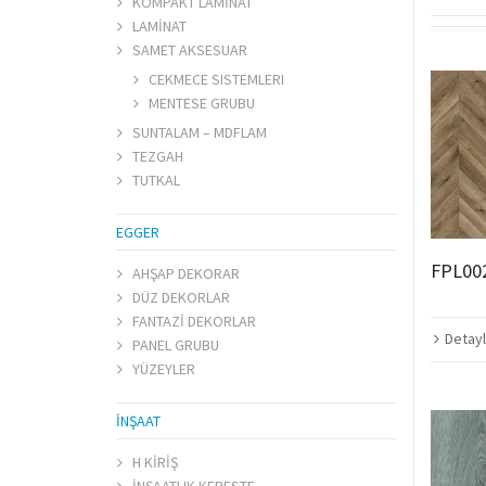
KOMPAKT LAMİNAT
LAMİNAT
SAMET AKSESUAR
CEKMECE SISTEMLERI
MENTESE GRUBU
SUNTALAM – MDFLAM
TEZGAH
TUTKAL
EGGER
FPL00
AHŞAP DEKORAR
DÜZ DEKORLAR
FANTAZİ DEKORLAR
Detayl
PANEL GRUBU
YÜZEYLER
İNŞAAT
H KİRİŞ