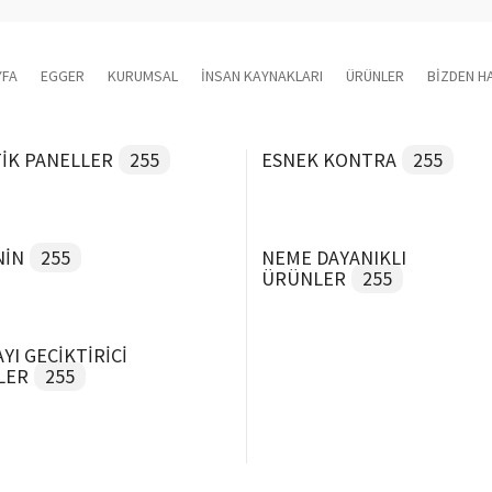
YFA
EGGER
KURUMSAL
İNSAN KAYNAKLARI
ÜRÜNLER
BİZDEN H
İK PANELLER
255
ESNEK KONTRA
255
NİN
255
NEME DAYANIKLI
ÜRÜNLER
255
YI GECİKTİRİCİ
LER
255