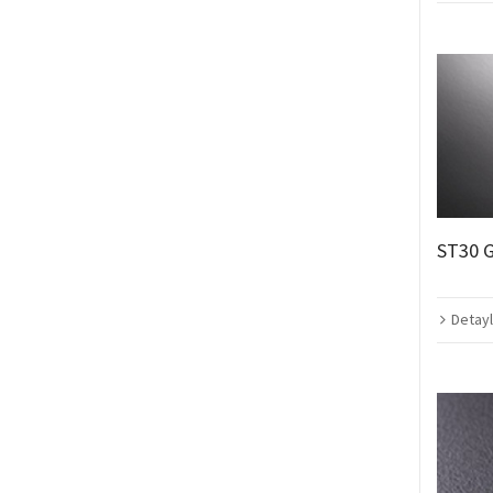
ST30 
Detayl