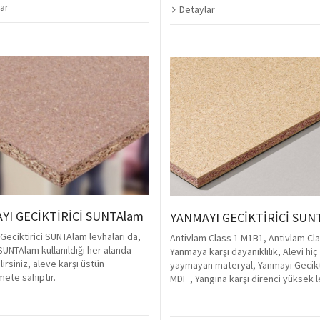
ar
Detaylar
YI GECİKTİRİCİ SUNTAlam
YANMAYI GECİKTİRİCİ SUN
Geciktirici SUNTAlam levhaları da,
Antivlam Class 1 M1B1, Antivlam Cla
SUNTAlam kullanıldığı her alanda
Yanmaya karşı dayanıklılık, Alevi hiç
lirsiniz, aleve karşı üstün
yaymayan materyal, Yanmayı Gecikti
ete sahiptir.
MDF , Yangına karşı direnci yüksek l