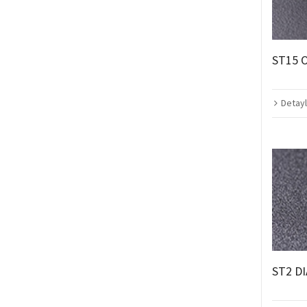
ST15 
Detayl
ST2 D