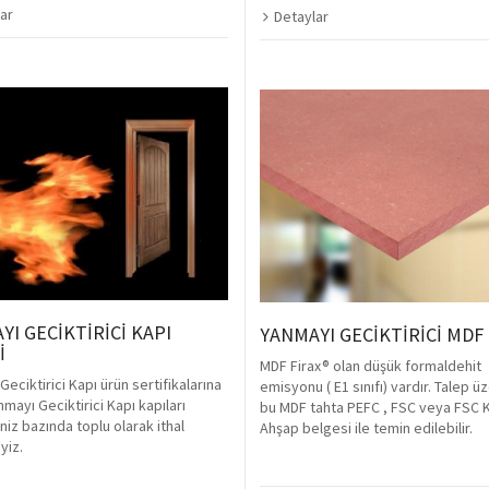
ar
Detaylar
YI GECİKTİRİCİ KAPI
YANMAYI GECİKTİRİCİ MDF
İ
MDF Firax® olan düşük formaldehit
eciktirici Kapı ürün sertifikalarına
emisyonu ( E1 sınıfı) vardır. Talep üz
mayı Geciktirici Kapı kapıları
bu MDF tahta PEFC , FSC veya FSC K
niz bazında toplu olarak ithal
Ahşap belgesi ile temin edilebilir.
yiz.