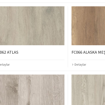
062 ATLAS
FC066 ALASKA ME
etaylar
Detaylar