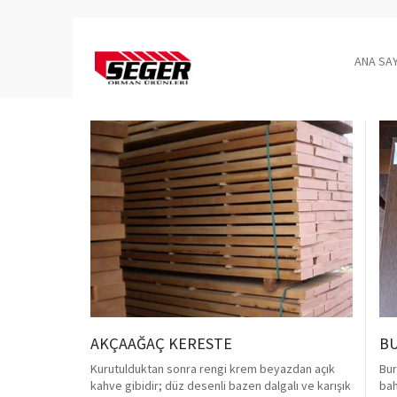
ANA SA
AKÇAAĞAÇ KERESTE
BU
Kurutulduktan sonra rengi krem beyazdan açık
Bur
kahve gibidir; düz desenli bazen dalgalı ve karışık
bah