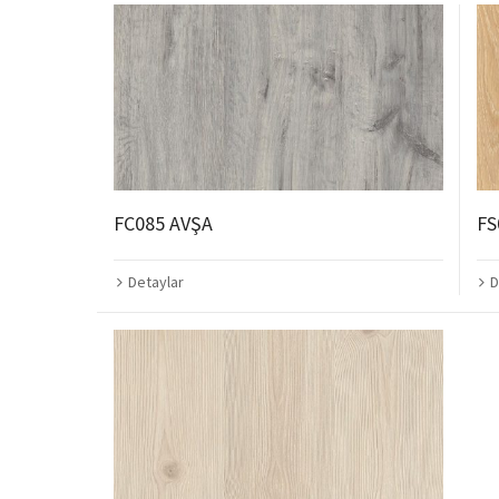
FC085 AVŞA
FS
Detaylar
D