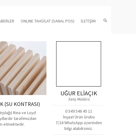
ABERLER
ONLINE TAHSİLAT (SANAL POS)
İLETİŞİM
UĞUR ELİAÇIK
Satış Müdürü
 (SU KONTRASI)
0 549 548 45 11
rplağı) Rina ve Loyd
İnşaat Ürün Grubu
yıllardır tarafımızdan
7/24 WhatsApp üzerinden
m etmektedir.
bilgi alabilrsiniz.