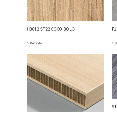
H3012 ST22 COCO BOLO
F1
Detaylar
D
ST