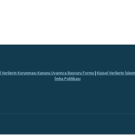
el Verilerin Korunması Kanunu Uyarınca Başvuru Formu
|
Kişisel Verilerin İşle
İmha Politikası