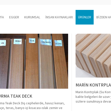
YFA
EGGER
KURUMSAL
İNSAN KAYNAKLARI
ÜRÜNLER
BİZDEN H
MARİN KONTRPLAK
Marin Kontrplak (Su Kont
RMA TEAK DECK
kalite belgeleri ile uzun 
sizlere sunulmaya deva
ma Teak Deck Dış cephelerde, havuz kenarı,
çe, teras, banyo içi kısacası ıslak zemin ve