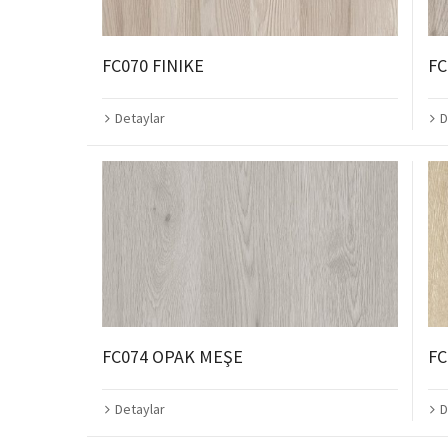
FC070 FINIKE
FC
Detaylar
D
FC074 OPAK MEŞE
FC
Detaylar
D