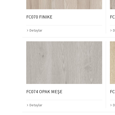
FC070 FINIKE
FC
Detaylar
D
FC074 OPAK MEŞE
FC
Detaylar
D