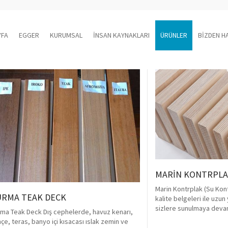
YFA
EGGER
KURUMSAL
İNSAN KAYNAKLARI
ÜRÜNLER
BİZDEN H
MARİN KONTRPLAK
Marin Kontrplak (Su Kont
RMA TEAK DECK
kalite belgeleri ile uzun 
sizlere sunulmaya deva
ma Teak Deck Dış cephelerde, havuz kenarı,
çe, teras, banyo içi kısacası ıslak zemin ve