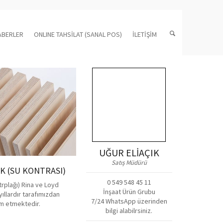
ABERLER
ONLINE TAHSİLAT (SANAL POS)
İLETİŞİM
UĞUR ELİAÇIK
Satış Müdürü
 (SU KONTRASI)
0 549 548 45 11
rplağı) Rina ve Loyd
İnşaat Ürün Grubu
yıllardır tarafımızdan
7/24 WhatsApp üzerinden
m etmektedir.
bilgi alabilrsiniz.