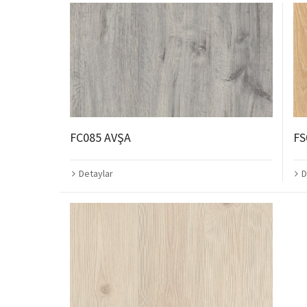
FC085 AVŞA
FS
Detaylar
D