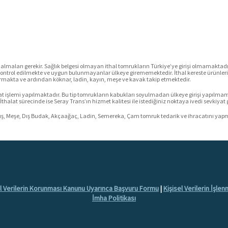
si almaları gerekir. Sağlık belgesi olmayan ithal tomrukların Türkiye’ye girişi olmamaktadı
an kontrol edilmekte ve uygun bulunmayanlar ülkeye girememektedir. İthal kereste ürünle
rmakta ve ardından köknar, ladin, kayın, meşe ve kavak takip etmektedir.
at işlemi yapılmaktadır. Bu tip tomrukların kabukları soyulmadan ülkeye girişi yapılmam
halat sürecinde ise Seray Trans’ın hizmet kalitesi ile istediğiniz noktaya ivedi sevkiyat
uş, Meşe, Dış Budak, Akçaağaç, Ladin, Semereka, Çam tomruk tedarik ve ihracatını yap
el Verilerin Korunması Kanunu Uyarınca Başvuru Formu
|
Kişisel Verilerin İşle
İmha Politikası