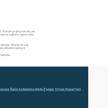
r. Türkiye’ye girişinde de çok
rinde en sağlam yapıda olan
aktadır. İthalatı en çok
 gerçekleştirmekteyiz.
maktadır.
nmesine İlişkin Aydınlatma Metni
|
Seger Orman Kişisel Veri