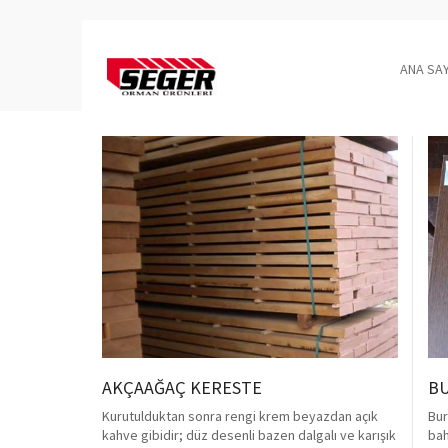
ANA SA
AKÇAAĞAÇ KERESTE
BU
Kurutulduktan sonra rengi krem beyazdan açık
Bur
kahve gibidir; düz desenli bazen dalgalı ve karışık
bah