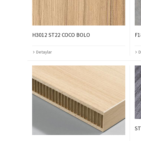
H3012 ST22 COCO BOLO
F1
Detaylar
D
ST