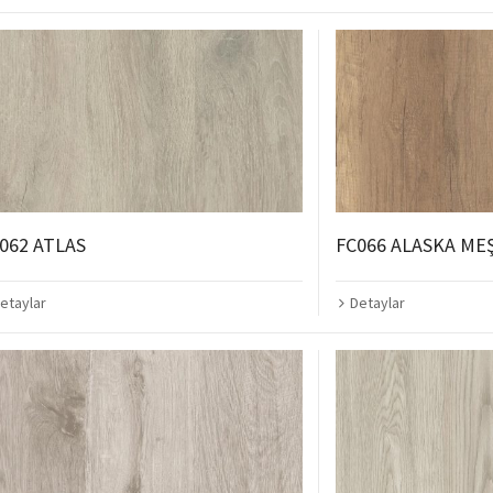
062 ATLAS
FC066 ALASKA ME
etaylar
Detaylar