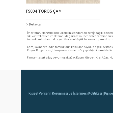
FS004 TOROS ÇAM
Detaylar
İthal tomruklar geldikleri ülkelerin standartları gereği sağlık belge
sıkı kontrol edilen ithal tomruklar, ziraat mühendisleri tarafınd
tomrukları kullanmaktayız. İthalatın büyük bir kısmını çam oluştu
Çam, köknar ve ladin tomrukların kabukları soyulup o şekilde ithal
Rusya, Bulgaristan, Ukrayna ve Kamerun’a yapıldığı bilinmektedir. İt
Firmamız sert ağaç ve yumuşak ağaç Kayın, Gürgen, Kızıl Ağaç, H
Kişisel Verilerin Korunması ve İşlenmesi Politikası
|
Kişis