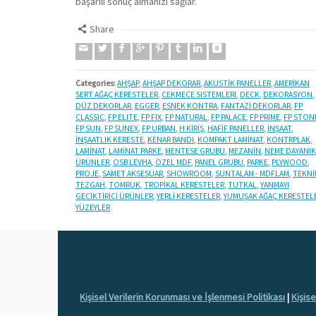
başarılı sonuç almanızı sağlar.
Share
Categories:
AHŞAP
,
AHŞAP DEKORAR
,
AKUSTİK PANELLER
,
AMERİKAN
SERT AĞAÇ KERESTELER
,
CEKMECE SISTEMLERI
,
DECK
,
DEKORASYON
,
DÜZ DEKORLAR
,
EGGER
,
ESNEK KONTRA
,
FANTAZİ DEKORLAR
,
FP
CLASSIC
,
FP ELITE
,
FP FIX
,
FP NATURAL
,
FP PALACE
,
FP PRIME
,
FP STON
FP SUN
,
FP SUNEX
,
FP URBAN
,
H KİRİŞ
,
HAFİF PANELLER
,
İNŞAAT
,
İNŞAATLIK KERESTE
,
KENAR BANDI
,
KOMPAKT LAMİNAT
,
KONTRPLAK
,
LAMİNAT
,
LAMİNAT PARKE
,
MENTESE GRUBU
,
MEZANİN
,
NEME DAYANIK
ÜRÜNLER
,
OSB LEVHA
,
ÖZEL MDF
,
PANEL GRUBU
,
PARKE
,
PLYWOOD
,
PROJE
,
SAMET AKSESUAR
,
SHOWROOM
,
SUNTALAM - MDFLAM
,
TEKNİ
TEZGAH
,
TOMRUK
,
TROPİKAL KERESTELER
,
TUTKAL
,
YANMAYI
GECİKTİRİCİ ÜRÜNLER
,
YERLİ KERESTELER
,
YUMUŞAK AĞAÇ KERESTEL
YÜZEYLER
Kişisel Verilerin Korunması ve İşlenmesi Politikası
|
Kişis