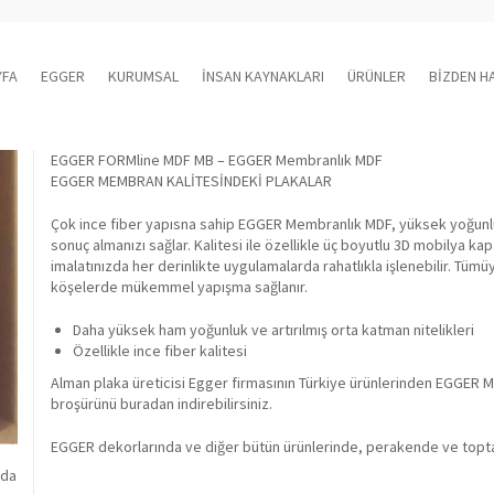
YFA
EGGER
KURUMSAL
İNSAN KAYNAKLARI
ÜRÜNLER
BİZDEN H
EGGER FORMline MDF MB – EGGER Membranlık MDF
EGGER MEMBRAN KALİTESİNDEKİ PLAKALAR
Çok ince fiber yapısna sahip EGGER Membranlık MDF, yüksek yoğunl
sonuç almanızı sağlar. Kalitesi ile özellikle üç boyutlu 3D mobilya k
imalatınızda her derinlikte uygulamalarda rahatlıkla işlenebilir. T
köşelerde mükemmel yapışma sağlanır.
Daha yüksek ham yoğunluk ve artırılmış orta katman nitelikleri
Özellikle ince fiber kalitesi
Alman plaka üreticisi Egger firmasının Türkiye ürünlerinden EGGER M
broşürünü buradan indirebilirsiniz.
EGGER dekorlarında ve diğer bütün ürünlerinde, perakende ve toptan 
nda