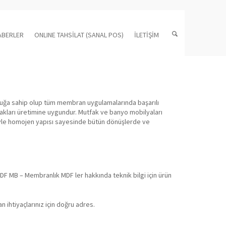
ABERLER
ONLINE TAHSİLAT (SANAL POS)
İLETİŞİM
uğa sahip olup tüm membran uygulamalarında başarılı
apakları üretimine uygundur. Mutfak ve banyo mobilyaları
ümüyle homojen yapısı sayesinde bütün dönüşlerde ve
DF MB – Membranlık MDF ler hakkında teknik bilgi için ürün
ihtiyaçlarınız için doğru adres.