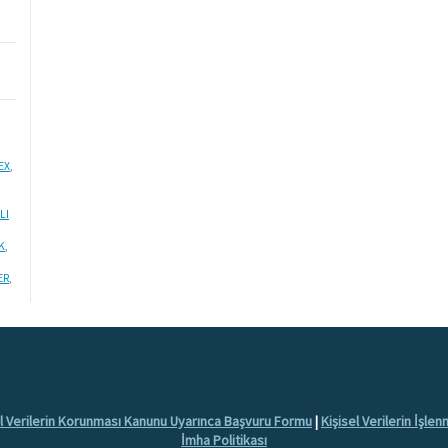
EX
,
LI
K
,
ER
,
el Verilerin Korunması Kanunu Uyarınca Başvuru Formu
|
Kişisel Verilerin İşle
İmha Politikası