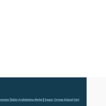
nmesine İlişkin Aydınlatma Metni
|
Seger Orman Kişisel Veri